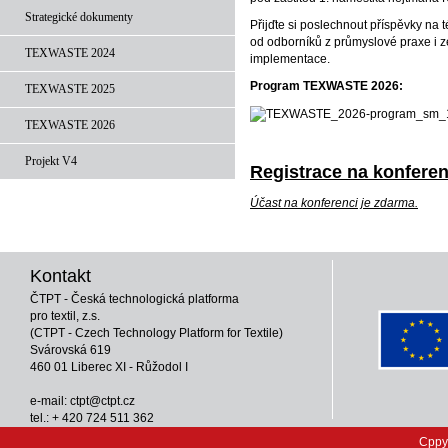
Strategické dokumenty
Přijďte si poslechnout příspěvky na t
od odborníků z průmyslové praxe i ze 
TEXWASTE 2024
implementace.
Program TEXWASTE 2026:
TEXWASTE 2025
TEXWASTE 2026
Projekt V4
Registrace na konferen
Účast na konferenci je zdarma.
Kontakt
ČTPT - Česká technologická platforma
pro textil, z.s.
(CTPT - Czech Technology Platform for Textile)
Svárovská 619
460 01 Liberec XI - Růžodol I
e-mail:
ctpt@ctpt.cz
tel.: + 420 724 511 362
Cppy