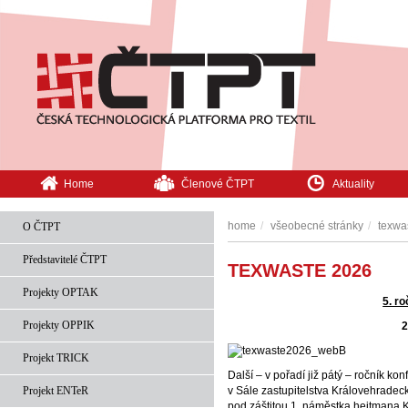
Home
Členové ČTPT
Aktuality
home
všeobecné stránky
texwa
O ČTPT
Představitelé ČTPT
TEXWASTE 2026
Projekty OPTAK
5. r
Projekty OPPIK
2
Projekt TRICK
Další – v pořadí již pátý – ročník 
Projekt ENTeR
v Sále zastupitelstva Královehradeck
pod záštitou 1. náměstka hejtmana K